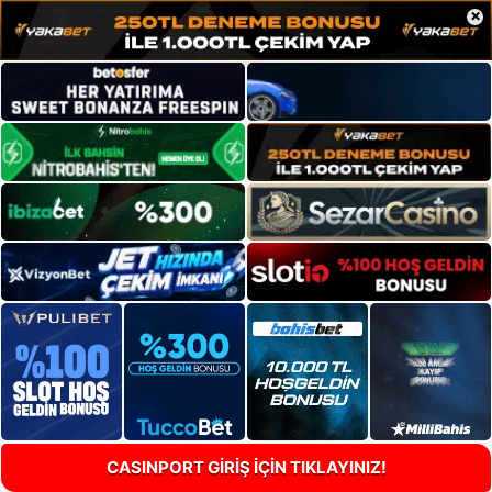
×
CASINPORT GİRİŞ İÇİN TIKLAYINIZ!