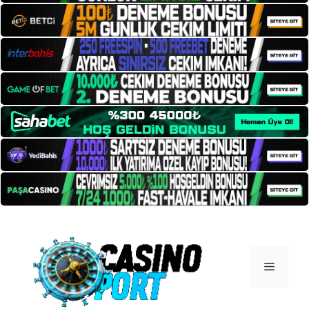
İçeriğe
atla
Menü