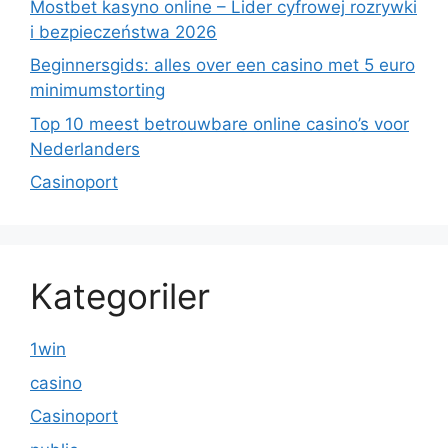
Mostbet kasyno online – Lider cyfrowej rozrywki
i bezpieczeństwa 2026
Beginnersgids: alles over een casino met 5 euro
minimumstorting
Top 10 meest betrouwbare online casino’s voor
Nederlanders
Casinoport
Kategoriler
1win
casino
Casinoport