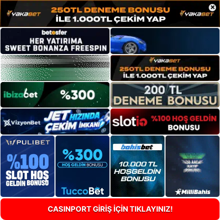
×
CASINPORT GİRİŞ İÇİN TIKLAYINIZ!