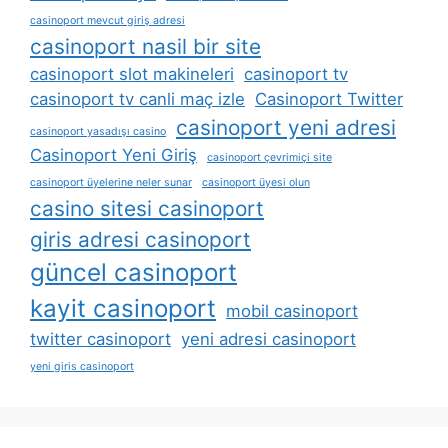
casinoport mevcut giriş adresi
casinoport nasil bir site
casinoport slot makineleri
casinoport tv
casinoport tv canli maç izle
Casinoport Twitter
casinoport yeni adresi
casinoport yasadışı casino
Casinoport Yeni Giriş
casinoport çevrimiçi site
casinoport üyelerine neler sunar
casinoport üyesi olun
casino sitesi casinoport
giris adresi casinoport
güncel casinoport
kayit casinoport
mobil casinoport
twitter casinoport
yeni adresi casinoport
yeni giris casinoport