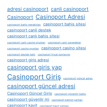
adresi casinoport
canli casinoport
Casinoport Adresi
Casinoport
casinoport bahis sitesi
casinoport bahis meraklıları
casinoport canli destek
casinoport canlı bahis sitesi
casinoport canlı casino oyunları
casinoport canlı seçenekler
casinoport casino sitesi
casinoport casino oyunları
casinoport destek hattı
casinoport fırsat paylaşımı
casinoport giris adresi
casinoport giris yap
Casinoport Giriş
casinoport güncel adres
casinoport güncel adresi
Casinoport Güncel Giriş
casinoport güvenilir bahis
casinoport güvenlir mi
casinoport katılım şartları
casinoport kayit
casinoport kayıt sonrası