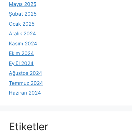
Mayıs 2025
Şubat 2025
Ocak 2025
Aralık 2024
Kasım 2024
Ekim 2024
Eylül 2024
Ağustos 2024
Temmuz 2024
Haziran 2024
Etiketler