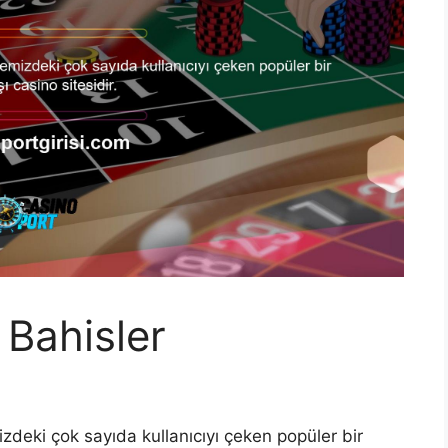
 Bahisler
zdeki çok sayıda kullanıcıyı çeken popüler bir