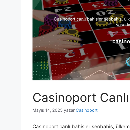
Casinoport Canlı
Mayıs 14, 2025
yazar
Casinoport
Casinoport canlı bahisler seobahis, ülkemi