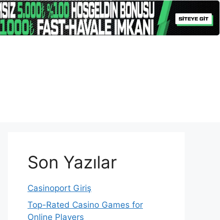
Son Yazılar
Casinoport Giriş
Top-Rated Casino Games for
Online Players