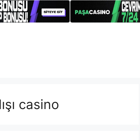
ışı casino