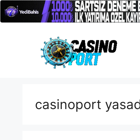
İçeriğe
atla
casinoport yasad