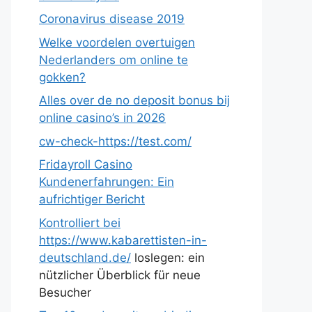
Coronavirus disease 2019
Welke voordelen overtuigen
Nederlanders om online te
gokken?
Alles over de no deposit bonus bij
online casino’s in 2026
cw-check-https://test.com/
Fridayroll Casino
Kundenerfahrungen: Ein
aufrichtiger Bericht
Kontrolliert bei
https://www.kabarettisten-in-
deutschland.de/
loslegen: ein
nützlicher Überblick für neue
Besucher