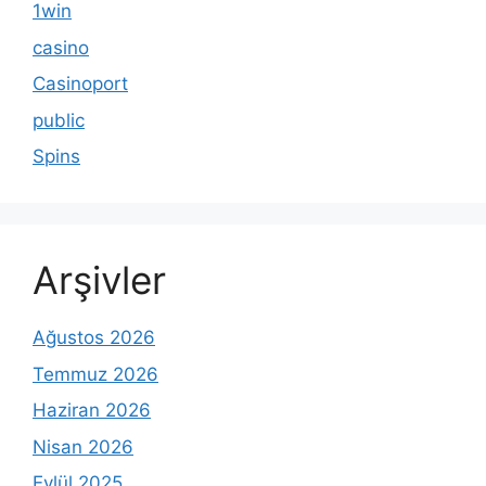
1win
casino
Casinoport
public
Spins
Arşivler
Ağustos 2026
Temmuz 2026
Haziran 2026
Nisan 2026
Eylül 2025