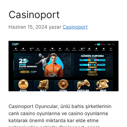
Casinoport
Haziran 15, 2024
yazar
Casinoport
Casinoport Oyuncular, ünlü bahis şirketlerinin
canlı casino oyunlarına ve casino oyunlarına
katılarak önemli miktarda kar elde etme