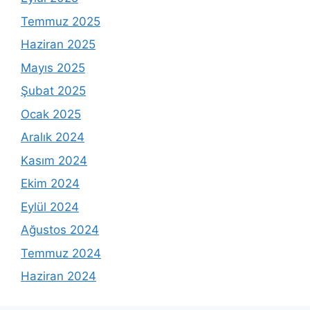
Temmuz 2025
Haziran 2025
Mayıs 2025
Şubat 2025
Ocak 2025
Aralık 2024
Kasım 2024
Ekim 2024
Eylül 2024
Ağustos 2024
Temmuz 2024
Haziran 2024