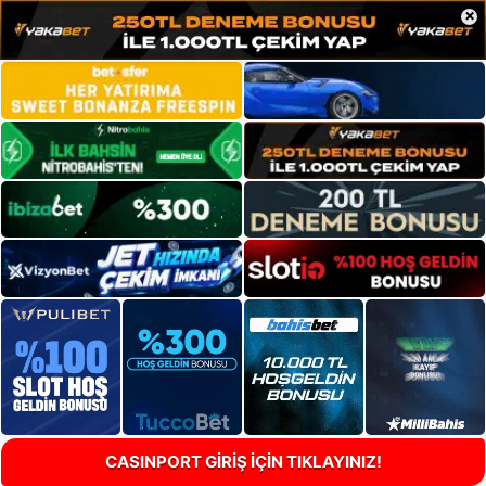
×
CASINPORT GİRİŞ İÇİN TIKLAYINIZ!