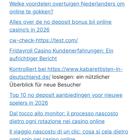
Welke voordelen overtuigen Nederlanders om
online te gokken?
Alles over de no deposit bonus bij online
casino’s in 2026
cw-check-https://test.com/
Fridayroll Casino Kundenerfahrungen: Ein
aufrichtiger Bericht
Kontrolliert bei
https://www.kabarettisten-in-
deutschland.de/
loslegen: ein nützlicher
Überblick für neue Besucher
Top 10 no deposit aanbiedingen voor nieuwe
spelers in 2026
Dal tocco allo monitor: il processo nascosto
dietro ogni rotazione nei casino online
Il viaggio nascosto di un clic: cosa si cela dietro
ogni spin nei casino online