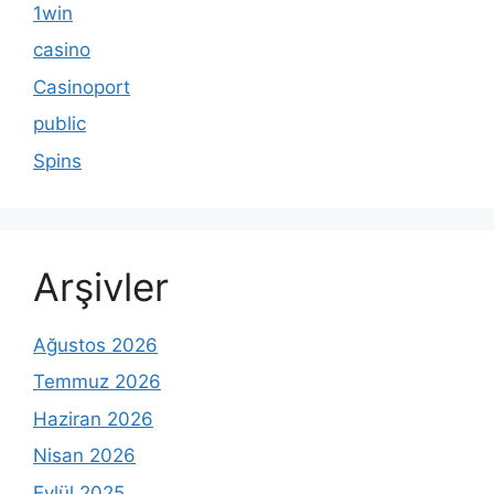
1win
casino
Casinoport
public
Spins
Arşivler
Ağustos 2026
Temmuz 2026
Haziran 2026
Nisan 2026
Eylül 2025