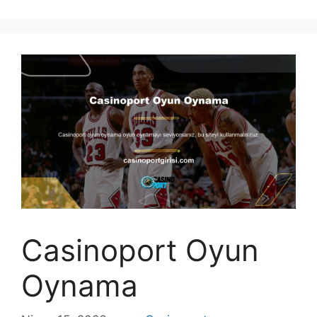
Casinoport Oyun
Oynama