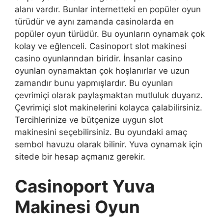
alanı vardır. Bunlar internetteki en popüler oyun
türüdür ve aynı zamanda casinolarda en
popüler oyun türüdür. Bu oyunların oynamak çok
kolay ve eğlenceli. Casinoport slot makinesi
casino oyunlarından biridir. İnsanlar casino
oyunları oynamaktan çok hoşlanırlar ve uzun
zamandır bunu yapmışlardır. Bu oyunları
çevrimiçi olarak paylaşmaktan mutluluk duyarız.
Çevrimiçi slot makinelerini kolayca çalabilirsiniz.
Tercihlerinize ve bütçenize uygun slot
makinesini seçebilirsiniz. Bu oyundaki amaç
sembol havuzu olarak bilinir. Yuva oynamak için
sitede bir hesap açmanız gerekir.
Casinoport Yuva
Makinesi Oyun