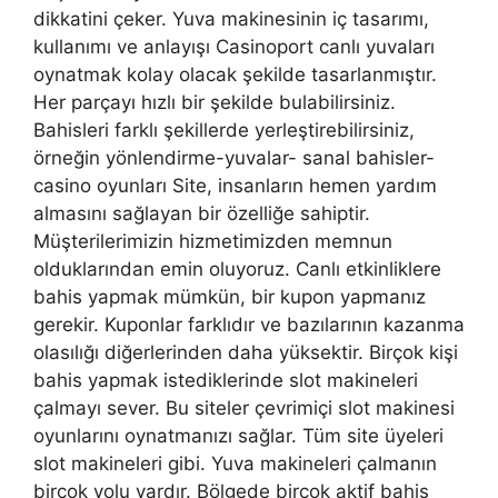
dikkatini çeker. Yuva makinesinin iç tasarımı,
kullanımı ve anlayışı Casinoport canlı yuvaları
oynatmak kolay olacak şekilde tasarlanmıştır.
Her parçayı hızlı bir şekilde bulabilirsiniz.
Bahisleri farklı şekillerde yerleştirebilirsiniz,
örneğin yönlendirme-yuvalar- sanal bahisler-
casino oyunları Site, insanların hemen yardım
almasını sağlayan bir özelliğe sahiptir.
Müşterilerimizin hizmetimizden memnun
olduklarından emin oluyoruz. Canlı etkinliklere
bahis yapmak mümkün, bir kupon yapmanız
gerekir. Kuponlar farklıdır ve bazılarının kazanma
olasılığı diğerlerinden daha yüksektir. Birçok kişi
bahis yapmak istediklerinde slot makineleri
çalmayı sever. Bu siteler çevrimiçi slot makinesi
oyunlarını oynatmanızı sağlar. Tüm site üyeleri
slot makineleri gibi. Yuva makineleri çalmanın
birçok yolu vardır. Bölgede birçok aktif bahis