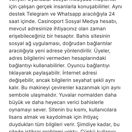
için çalışan gerçek insanlarla konuşabilirler. Aynı
destek Telegram ve Whatsapp aracılığıyla 24
saat içinde. Casinoport Sosyal Medya hesabı,
mevcut adresinize ihtiyacınız olan zaman
erişebileceğiniz bir hesaptır. Bahis sitesinin
sosyal ağ uygulaması, doğrudan bağlantılar
aracılığıyla yeni adrese yönlendirilir. Üyeler,
adres bilgilerini vermeden hesaplarındaki
bağlantıyı kullanabilirler. Oyuncu bağlantıyı
tıklayarak paylaşabilir. İnternet adresi
değişebilir, ancak bilgilerin seyahat şekli aynı
kalır. Bu makineyi çevirenler kazanmak için aynı
sembole ulaşmalıdır. Yuvalar normalden daha
büyük ve daha heyecan verici bahislerle
oynamayı sever. Sitenin bu kısmı, kullanıcılara
lisans almak ve kaydolmak için ihtiyaç
duydukları tüm bilgileri verir. Şimdiye kadar, bu
sitede istikrar problemi yoktu. Çünkü kullanıcı