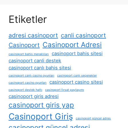
Etiketler
adresi casinoport
canli casinoport
Casinoport Adresi
Casinoport
casinoport bahis sitesi
casinoport bahis meraklıları
casinoport canli destek
casinoport canlı bahis sitesi
casinoport canlı casino oyunları
casinoport canlı seçenekler
casinoport casino sitesi
casinoport casino oyunları
casinoport destek hattı
casinoport fırsat paylaşımı
casinoport giris adresi
casinoport giris yap
Casinoport Giriş
casinoport güncel adres
casinoport güncel adresi