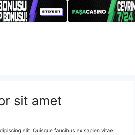
r sit amet
ipiscing elit. Quisque faucibus ex sapien vitae