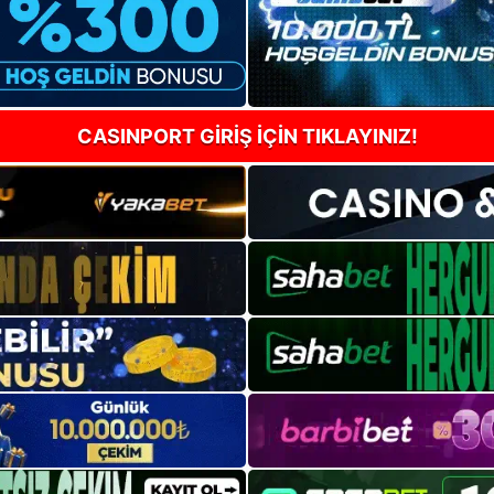
CASINPORT GİRİŞ İÇİN TIKLAYINIZ!