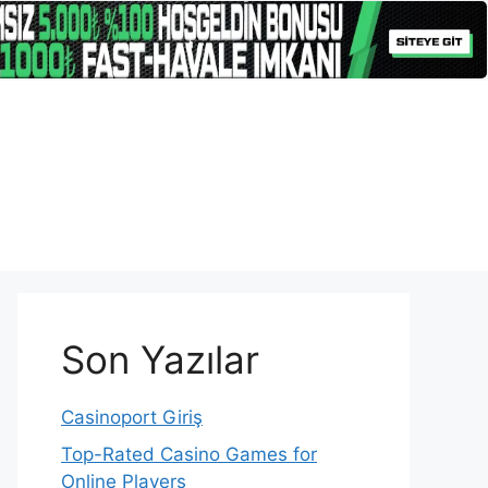
Son Yazılar
Casinoport Giriş
Top-Rated Casino Games for
Online Players