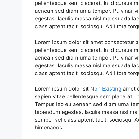
pellentesque sem placerat. In id cursus mi
aenean sed diam urna tempor. Pulvinar v
egestas. Iaculis massa nisl malesuada lac
class aptent taciti sociosqu. Ad litora to
Lorem ipsum dolor sit amet consectetur ad
pellentesque sem placerat. In id cursus mi
aenean sed diam urna tempor. Pulvinar v
egestas. Iaculis massa nisl malesuada lac
class aptent taciti sociosqu. Ad litora to
Lorem ipsum dolor sit
Non Existing
amet c
sapien vitae pellentesque sem placerat. In 
Tempus leo eu aenean sed diam urna tempo
bibendum egestas. Iaculis massa nisl mal
semper vel class aptent taciti sociosqu. A
himenaeos.