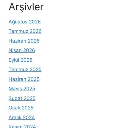
Arşivler
Ağustos 2026
Temmuz 2026
Haziran 2026
Nisan 2026
Eylül 2025
Temmuz 2025
Haziran 2025
Mayıs 2025
Şubat 2025
Ocak 2025
Aralık 2024
Kasım 2024