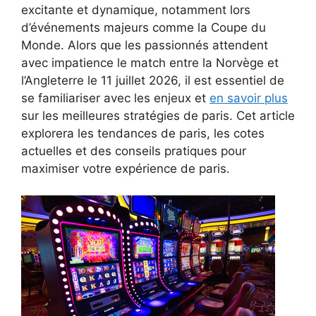
excitante et dynamique, notamment lors
d’événements majeurs comme la Coupe du
Monde. Alors que les passionnés attendent
avec impatience le match entre la Norvège et
l’Angleterre le 11 juillet 2026, il est essentiel de
se familiariser avec les enjeux et
en savoir plus
sur les meilleures stratégies de paris. Cet article
explorera les tendances de paris, les cotes
actuelles et des conseils pratiques pour
maximiser votre expérience de paris.