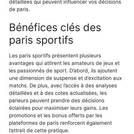
détaillées qui peuvent influencer vos décisions
de paris.
Bénéfices clés des
paris sportifs
Les paris sportifs présentent plusieurs
avantages qui attirent les amateurs de jeux et
les passionnés de sport. D’abord, ils ajoutent
une dimension de suspense et d’excitation aux
matchs. De plus, avec l’accès à des analyses
détaillées et à des cotes actualisées, les
parieurs peuvent prendre des décisions
éclairées pour maximiser leurs gains. Les
promotions et les bonus offerts par les
plateformes de paris renforcent également
l’attrait de cette pratique.