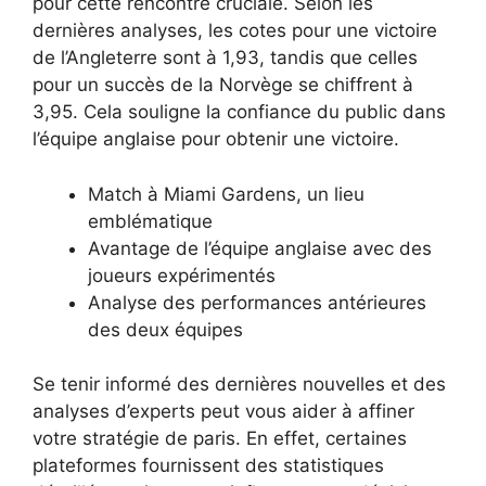
pour cette rencontre cruciale. Selon les
dernières analyses, les cotes pour une victoire
de l’Angleterre sont à 1,93, tandis que celles
pour un succès de la Norvège se chiffrent à
3,95. Cela souligne la confiance du public dans
l’équipe anglaise pour obtenir une victoire.
Match à Miami Gardens, un lieu
emblématique
Avantage de l’équipe anglaise avec des
joueurs expérimentés
Analyse des performances antérieures
des deux équipes
Se tenir informé des dernières nouvelles et des
analyses d’experts peut vous aider à affiner
votre stratégie de paris. En effet, certaines
plateformes fournissent des statistiques