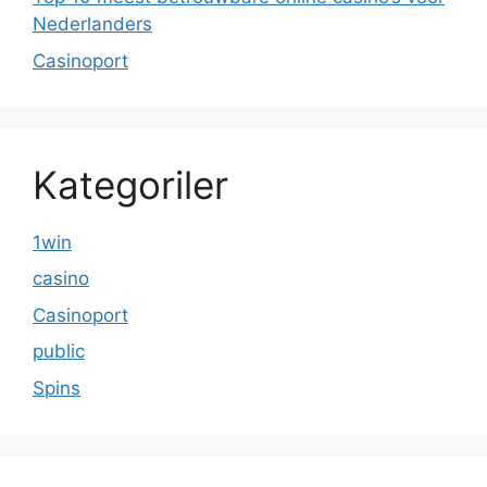
Nederlanders
Casinoport
Kategoriler
1win
casino
Casinoport
public
Spins