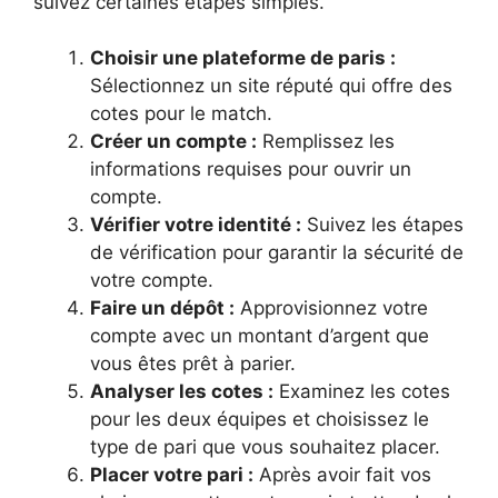
suivez certaines étapes simples.
Choisir une plateforme de paris :
Sélectionnez un site réputé qui offre des
cotes pour le match.
Créer un compte :
Remplissez les
informations requises pour ouvrir un
compte.
Vérifier votre identité :
Suivez les étapes
de vérification pour garantir la sécurité de
votre compte.
Faire un dépôt :
Approvisionnez votre
compte avec un montant d’argent que
vous êtes prêt à parier.
Analyser les cotes :
Examinez les cotes
pour les deux équipes et choisissez le
type de pari que vous souhaitez placer.
Placer votre pari :
Après avoir fait vos