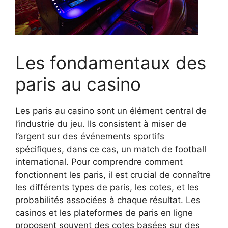
Les fondamentaux des
paris au casino
Les paris au casino sont un élément central de
l’industrie du jeu. Ils consistent à miser de
l’argent sur des événements sportifs
spécifiques, dans ce cas, un match de football
international. Pour comprendre comment
fonctionnent les paris, il est crucial de connaître
les différents types de paris, les cotes, et les
probabilités associées à chaque résultat. Les
casinos et les plateformes de paris en ligne
proposent souvent des cotes basées sur des