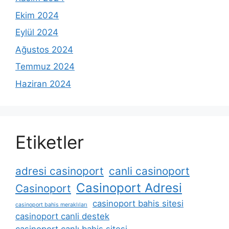
Ekim 2024
Eylül 2024
Ağustos 2024
Temmuz 2024
Haziran 2024
Etiketler
adresi casinoport
canli casinoport
Casinoport Adresi
Casinoport
casinoport bahis sitesi
casinoport bahis meraklıları
casinoport canli destek
casinoport canlı bahis sitesi