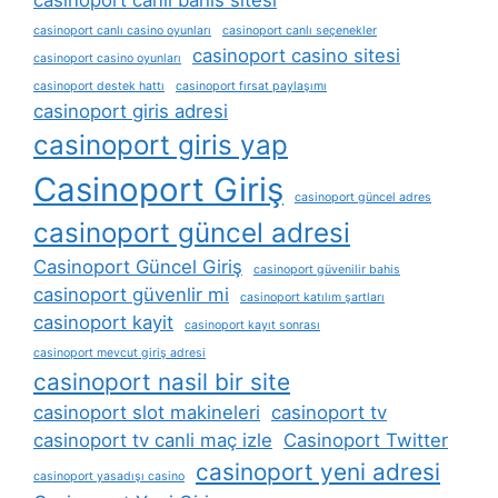
casinoport canlı casino oyunları
casinoport canlı seçenekler
casinoport casino sitesi
casinoport casino oyunları
casinoport destek hattı
casinoport fırsat paylaşımı
casinoport giris adresi
casinoport giris yap
Casinoport Giriş
casinoport güncel adres
casinoport güncel adresi
Casinoport Güncel Giriş
casinoport güvenilir bahis
casinoport güvenlir mi
casinoport katılım şartları
casinoport kayit
casinoport kayıt sonrası
casinoport mevcut giriş adresi
casinoport nasil bir site
casinoport slot makineleri
casinoport tv
casinoport tv canli maç izle
Casinoport Twitter
casinoport yeni adresi
casinoport yasadışı casino