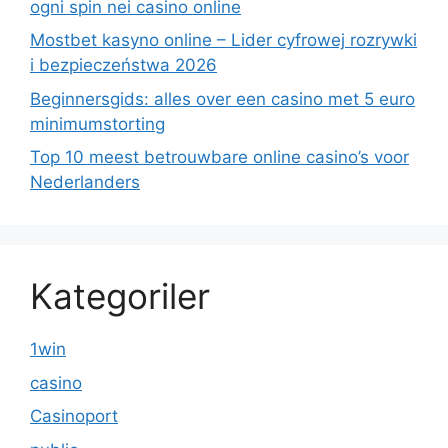
ogni spin nei casino online
Mostbet kasyno online – Lider cyfrowej rozrywki
i bezpieczeństwa 2026
Beginnersgids: alles over een casino met 5 euro
minimumstorting
Top 10 meest betrouwbare online casino’s voor
Nederlanders
Kategoriler
1win
casino
Casinoport