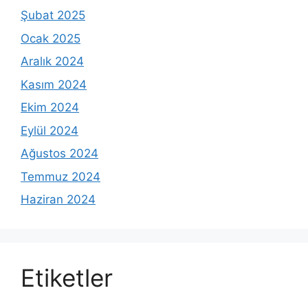
Şubat 2025
Ocak 2025
Aralık 2024
Kasım 2024
Ekim 2024
Eylül 2024
Ağustos 2024
Temmuz 2024
Haziran 2024
Etiketler