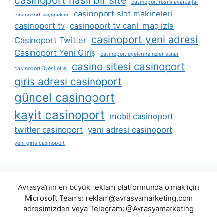
casinoport nasil bir site
casinoport resmi avantajlar
casinoport slot makineleri
casinoport seçenekler
casinoport tv
casinoport tv canli maç izle
casinoport yeni adresi
Casinoport Twitter
Casinoport Yeni Giriş
casinoport üyelerine neler sunar
casino sitesi casinoport
casinoport üyesi olun
giris adresi casinoport
güncel casinoport
kayit casinoport
mobil casinoport
twitter casinoport
yeni adresi casinoport
yeni giris casinoport
Avrasya'nın en büyük reklam platformunda olmak için
Microsoft Teams:
reklam@avrasyamarketing.com
adresimizden veya Telegram: @Avrasyamarketing