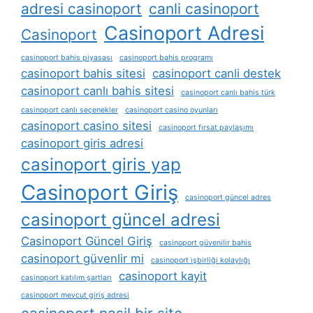
adresi casinoport
canli casinoport
Casinoport Adresi
Casinoport
casinoport bahis piyasası
casinoport bahis programı
casinoport bahis sitesi
casinoport canli destek
casinoport canlı bahis sitesi
casinoport canlı bahis türk
casinoport canlı seçenekler
casinoport casino oyunları
casinoport casino sitesi
casinoport fırsat paylaşımı
casinoport giris adresi
casinoport giris yap
Casinoport Giriş
casinoport güncel adres
casinoport güncel adresi
Casinoport Güncel Giriş
casinoport güvenilir bahis
casinoport güvenlir mi
casinoport i̇şbirliği kolaylığı
casinoport kayit
casinoport katılım şartları
casinoport mevcut giriş adresi