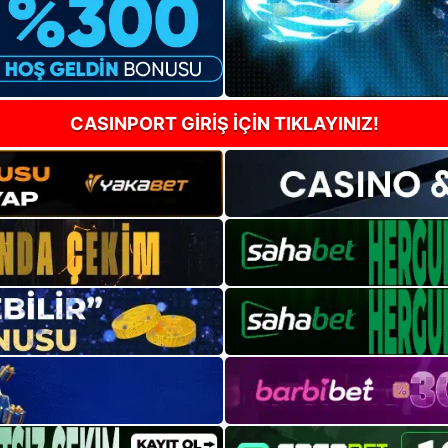
CASINPORT GİRİŞ İÇİN TIKLAYINIZ!