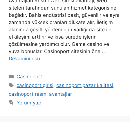
Avantajları Resmi Web sitesi avantajı, web
siteleri tarafından sunulan hizmet kategorisine
bağlıdır. Bahis endüstrisi basit, güvenilir ve aynı
zamanda yüksek oranları dikkate alır. İletişim
alanında çeşitli yöntemlerin varlığı da site ile
etkileşimi arttırır ve kısa sürede işlerin
çözülmesine yardımcı olur. Game casino ve
yuva bonusları Casinoport sitesinin öne …
Devamını oku
Kategoriler
Casinoport
Etiketler
casinoport girisi
,
casinoport pazar kalitesi
,
casinoport resmi avantajlar
Yorum yap