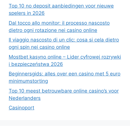
Top 10 no deposit aanbiedingen voor nieuwe
spelers in 2026
Dal tocco allo monitor: il processo nascosto
dietro ogni rotazione nei casino online
Il viaggio nascosto di un clic: cosa si cela dietro
ogni spin nei casino online
Mostbet kasyno online – Lider cyfrowej rozrywki
i bezpieczeństwa 2026
Beginnersgids: alles over een casino met 5 euro
minimumstorting
Top 10 meest betrouwbare online casino’s voor
Nederlanders
Casinoport