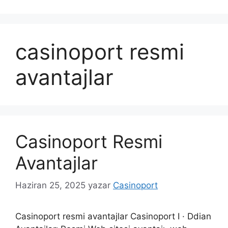
casinoport resmi
avantajlar
Casinoport Resmi
Avantajlar
Haziran 25, 2025
yazar
Casinoport
Casinoport resmi avantajlar Casinoport I · Ddian