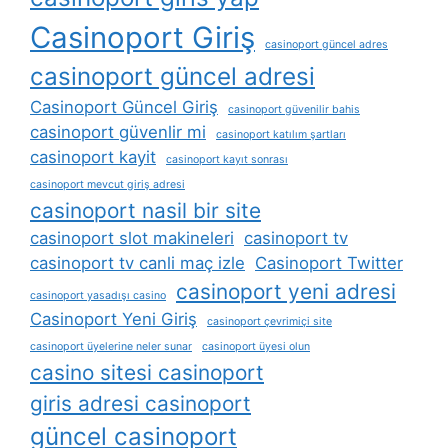
Casinoport Giriş
casinoport güncel adres
casinoport güncel adresi
Casinoport Güncel Giriş
casinoport güvenilir bahis
casinoport güvenlir mi
casinoport katılım şartları
casinoport kayit
casinoport kayıt sonrası
casinoport mevcut giriş adresi
casinoport nasil bir site
casinoport slot makineleri
casinoport tv
casinoport tv canli maç izle
Casinoport Twitter
casinoport yeni adresi
casinoport yasadışı casino
Casinoport Yeni Giriş
casinoport çevrimiçi site
casinoport üyelerine neler sunar
casinoport üyesi olun
casino sitesi casinoport
giris adresi casinoport
güncel casinoport