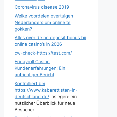
Coronavirus disease 2019
Welke voordelen overtuigen
Nederlanders om online te
gokken?
Alles over de no deposit bonus bij
online casino’s in 2026
cw-check-https://test.com/
Fridayroll Casino
Kundenerfahrungen: Ein
aufrichtiger Bericht
Kontrolliert bei
https://www.kabarettisten-in-
deutschland.de/
loslegen: ein
nützlicher Überblick für neue
Besucher