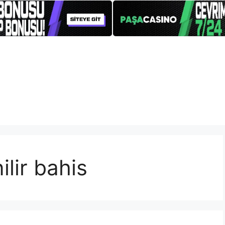
lir bahis