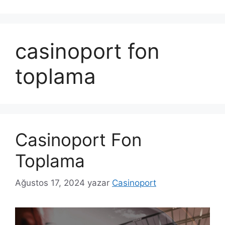
casinoport fon
toplama
Casinoport Fon
Toplama
Ağustos 17, 2024
yazar
Casinoport