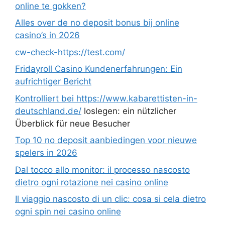
online te gokken?
Alles over de no deposit bonus bij online
casino’s in 2026
cw-check-https://test.com/
Fridayroll Casino Kundenerfahrungen: Ein
aufrichtiger Bericht
Kontrolliert bei
https://www.kabarettisten-in-
deutschland.de/
loslegen: ein nützlicher
Überblick für neue Besucher
Top 10 no deposit aanbiedingen voor nieuwe
spelers in 2026
Dal tocco allo monitor: il processo nascosto
dietro ogni rotazione nei casino online
Il viaggio nascosto di un clic: cosa si cela dietro
ogni spin nei casino online