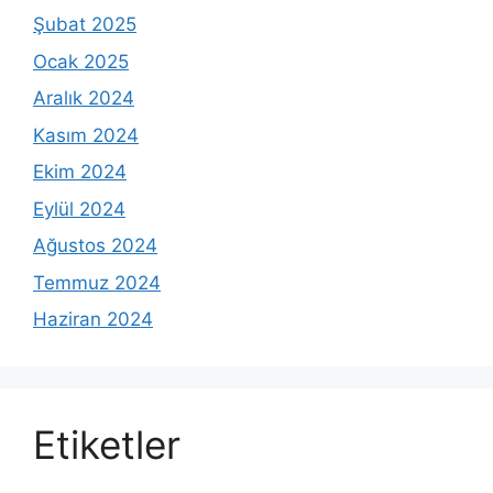
Şubat 2025
Ocak 2025
Aralık 2024
Kasım 2024
Ekim 2024
Eylül 2024
Ağustos 2024
Temmuz 2024
Haziran 2024
Etiketler