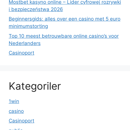
Mostbet kasyno online – Lider cyfrowej rozrywki
i bezpieczeństwa 2026
Beginnersgids: alles over een casino met 5 euro
minimumstorting
Top 10 meest betrouwbare online casino’s voor
Nederlanders
Casinoport
Kategoriler
1win
casino
Casinoport