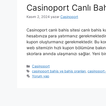
Casinoport Canlı Bah
Kasım 2, 2024
yazar
Casinoport
Casinoport canlı bahis sitesi canlı bahis 
hesabınıza para yatırmanız gerekmektedir.
kupon oluşturmanız gerekmektedir. Bu kon
web sitemizin hızlı kupon bölümüne bakın.
skorlara anında ulaşmanızı sağlar. Yeni b
Kategoriler
Casinoport
Etiketler
casinoport bahis ve bahis oranları
,
casinoport c
Yorum yap