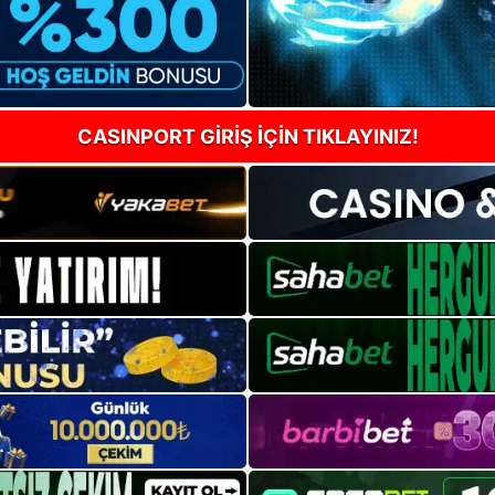
CASINPORT GİRİŞ İÇİN TIKLAYINIZ!