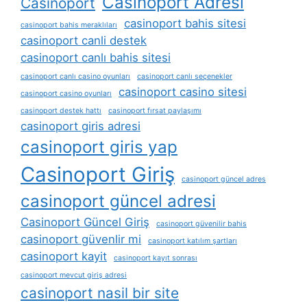
Casinoport Adresi
Casinoport
casinoport bahis sitesi
casinoport bahis meraklıları
casinoport canli destek
casinoport canlı bahis sitesi
casinoport canlı casino oyunları
casinoport canlı seçenekler
casinoport casino sitesi
casinoport casino oyunları
casinoport destek hattı
casinoport fırsat paylaşımı
casinoport giris adresi
casinoport giris yap
Casinoport Giriş
casinoport güncel adres
casinoport güncel adresi
Casinoport Güncel Giriş
casinoport güvenilir bahis
casinoport güvenlir mi
casinoport katılım şartları
casinoport kayit
casinoport kayıt sonrası
casinoport mevcut giriş adresi
casinoport nasil bir site