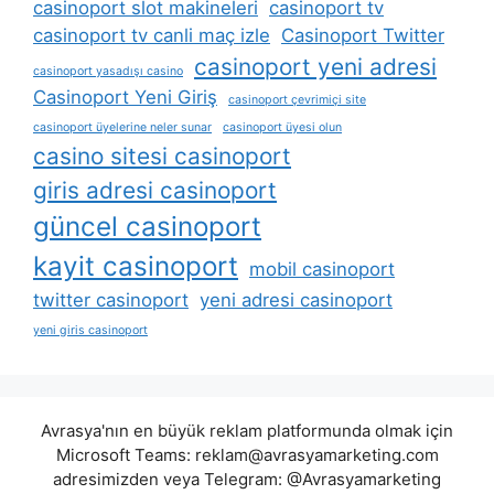
casinoport slot makineleri
casinoport tv
casinoport tv canli maç izle
Casinoport Twitter
casinoport yeni adresi
casinoport yasadışı casino
Casinoport Yeni Giriş
casinoport çevrimiçi site
casinoport üyelerine neler sunar
casinoport üyesi olun
casino sitesi casinoport
giris adresi casinoport
güncel casinoport
kayit casinoport
mobil casinoport
twitter casinoport
yeni adresi casinoport
yeni giris casinoport
Avrasya'nın en büyük reklam platformunda olmak için
Microsoft Teams:
reklam@avrasyamarketing.com
adresimizden veya Telegram: @Avrasyamarketing