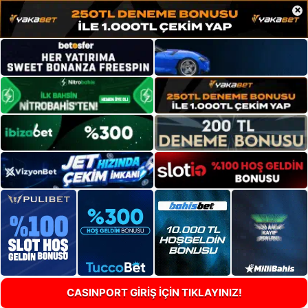
×
CASINPORT GİRİŞ İÇİN TIKLAYINIZ!