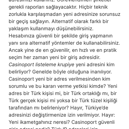
gerekli raporları sağlayacaktır. Hiçbir teknik
zorlukla karşılaşmadan yeni adresinize sorunsuz
bir geçiş sağlayın. Alternatif olarak farklı bir
yaklaşım kullanmayı düşünebilirsiniz.
Hesabınıza güvenli bir şekilde giriş yapmanın
yanı sıra alternatif yöntemler de kullanabilirsiniz.
Ancak yine de en güvenilir, en hızlı ve en pratik
seçim her zaman yeni bir giriş adresidir.
Casinoport listeleme krupiye
yeni adresini kim
belirliyor? Genelde böyle olduğuna inanılıyor.
Casinoport yeni bir adres verilmesinden kim
sorumlu ve bu kararı verme yetkisi kimde? Yeni
adres bir Türk kişisi mi, bir Türk ortaklığı mı, bir
Türk gerçek kişisi mi yoksa bir Türk tüzel kişiliği
tarafından mı belirleniyor? Hayır, Türkiye’de
adresinizi değiştirmenize izin verilmiyor. Hayır:
Yeni ikametgahınız neresi? Casinoport güvenli