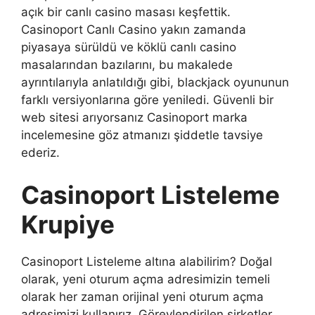
açık bir canlı casino masası keşfettik.
Casinoport Canlı Casino yakın zamanda
piyasaya sürüldü ve köklü canlı casino
masalarından bazılarını, bu makalede
ayrıntılarıyla anlatıldığı gibi, blackjack oyununun
farklı versiyonlarına göre yeniledi. Güvenli bir
web sitesi arıyorsanız Casinoport marka
incelemesine göz atmanızı şiddetle tavsiye
ederiz.
Casinoport Listeleme
Krupiye
Casinoport Listeleme altına alabilirim? Doğal
olarak, yeni oturum açma adresimizin temeli
olarak her zaman orijinal yeni oturum açma
adresimizi kullanırız. Görevlendirilen şirketler