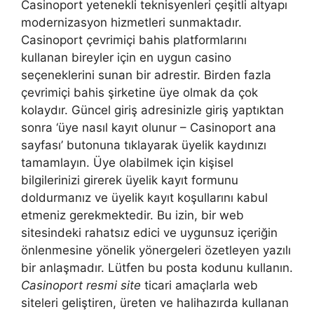
Casinoport yetenekli teknisyenleri çeşitli altyapı
modernizasyon hizmetleri sunmaktadır.
Casinoport çevrimiçi bahis platformlarını
kullanan bireyler için en uygun casino
seçeneklerini sunan bir adrestir. Birden fazla
çevrimiçi bahis şirketine üye olmak da çok
kolaydır. Güncel giriş adresinizle giriş yaptıktan
sonra ‘üye nasıl kayıt olunur – Casinoport ana
sayfası’ butonuna tıklayarak üyelik kaydınızı
tamamlayın. Üye olabilmek için kişisel
bilgilerinizi girerek üyelik kayıt formunu
doldurmanız ve üyelik kayıt koşullarını kabul
etmeniz gerekmektedir. Bu izin, bir web
sitesindeki rahatsız edici ve uygunsuz içeriğin
önlenmesine yönelik yönergeleri özetleyen yazılı
bir anlaşmadır. Lütfen bu posta kodunu kullanın.
Casinoport resmi site
ticari amaçlarla web
siteleri geliştiren, üreten ve halihazırda kullanan