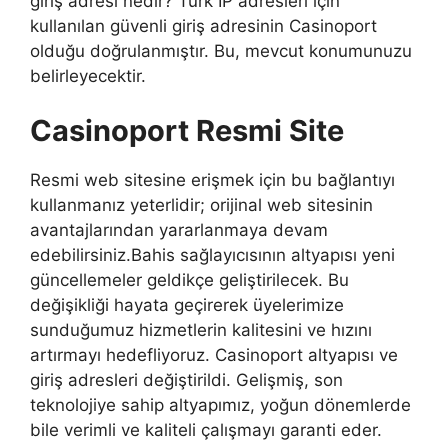
giriş adresi nedir? Türk IP adresleri için
kullanılan güvenli giriş adresinin Casinoport
olduğu doğrulanmıştır. Bu, mevcut konumunuzu
belirleyecektir.
Casinoport Resmi Site
Resmi web sitesine erişmek için bu bağlantıyı
kullanmanız yeterlidir; orijinal web sitesinin
avantajlarından yararlanmaya devam
edebilirsiniz.Bahis sağlayıcısının altyapısı yeni
güncellemeler geldikçe geliştirilecek. Bu
değişikliği hayata geçirerek üyelerimize
sunduğumuz hizmetlerin kalitesini ve hızını
artırmayı hedefliyoruz. Casinoport altyapısı ve
giriş adresleri değiştirildi. Gelişmiş, son
teknolojiye sahip altyapımız, yoğun dönemlerde
bile verimli ve kaliteli çalışmayı garanti eder.