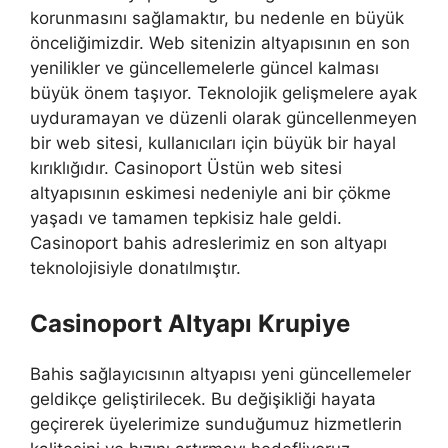
korunmasını sağlamaktır, bu nedenle en büyük
önceliğimizdir. Web sitenizin altyapısının en son
yenilikler ve güncellemelerle güncel kalması
büyük önem taşıyor. Teknolojik gelişmelere ayak
uyduramayan ve düzenli olarak güncellenmeyen
bir web sitesi, kullanıcıları için büyük bir hayal
kırıklığıdır. Casinoport Üstün web sitesi
altyapısının eskimesi nedeniyle ani bir çökme
yaşadı ve tamamen tepkisiz hale geldi.
Casinoport bahis adreslerimiz en son altyapı
teknolojisiyle donatılmıştır.
Casinoport Altyapı Krupiye
Bahis sağlayıcısının altyapısı yeni güncellemeler
geldikçe geliştirilecek. Bu değişikliği hayata
geçirerek üyelerimize sunduğumuz hizmetlerin