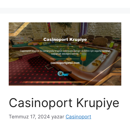
Casinoport Krupiye
Temmuz 17, 2024
yazar
Casinoport