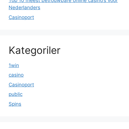
Top 10 meest betrouwbare online casino’s voor
Nederlanders
Casinoport
Kategoriler
1win
casino
Casinoport
public
Spins