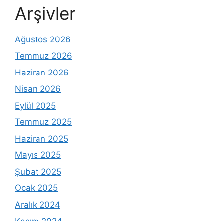
Arşivler
Ağustos 2026
Temmuz 2026
Haziran 2026
Nisan 2026
Eylül 2025
Temmuz 2025
Haziran 2025
Mayıs 2025
Şubat 2025
Ocak 2025
Aralık 2024