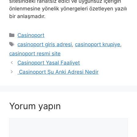
sitesindeki rahatsız edici ve uygunsuz içeriğin
önlenmesine yönelik yönergeleri özetleyen yazılı
bir anlaşmadır.
Kategoriler
Casinoport
Etiketler
casinoport giris adresi
,
casinoport krupiye
,
casinoport resmi site
Casinoport Yasal Faaliyet
Casinoport Şu Anki Adresi Nedir
Yorum yapın
Yorum