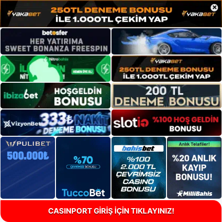
×
CASINPORT GİRİŞ İÇİN TIKLAYINIZ!