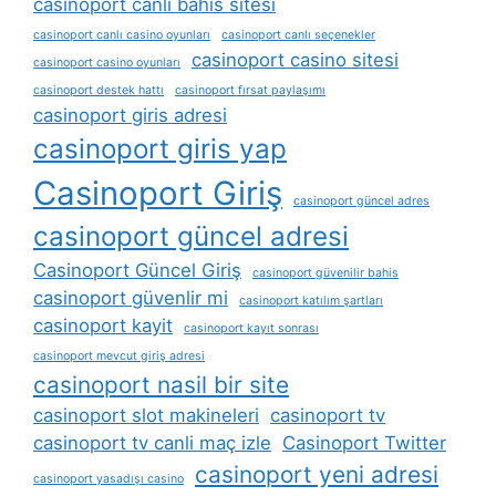
casinoport canlı bahis sitesi
casinoport canlı casino oyunları
casinoport canlı seçenekler
casinoport casino sitesi
casinoport casino oyunları
casinoport destek hattı
casinoport fırsat paylaşımı
casinoport giris adresi
casinoport giris yap
Casinoport Giriş
casinoport güncel adres
casinoport güncel adresi
Casinoport Güncel Giriş
casinoport güvenilir bahis
casinoport güvenlir mi
casinoport katılım şartları
casinoport kayit
casinoport kayıt sonrası
casinoport mevcut giriş adresi
casinoport nasil bir site
casinoport slot makineleri
casinoport tv
casinoport tv canli maç izle
Casinoport Twitter
casinoport yeni adresi
casinoport yasadışı casino