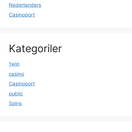
Nederlanders
Casinoport
Kategoriler
1win
casino
Casinoport
public
Spins