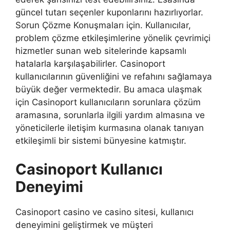
güncel tutarı seçenler kuponlarını hazırlıyorlar.
Sorun Çözme Konuşmaları için. Kullanıcılar,
problem çözme etkileşimlerine yönelik çevrimiçi
hizmetler sunan web sitelerinde kapsamlı
hatalarla karşılaşabilirler. Casinoport
kullanıcılarının güvenliğini ve refahını sağlamaya
büyük değer vermektedir. Bu amaca ulaşmak
için Casinoport kullanıcıların sorunlara çözüm
aramasına, sorunlarla ilgili yardım almasına ve
yöneticilerle iletişim kurmasına olanak tanıyan
etkileşimli bir sistemi bünyesine katmıştır.
Casinoport Kullanıcı
Deneyimi
Casinoport casino ve casino sitesi, kullanıcı
deneyimini geliştirmek ve müşteri