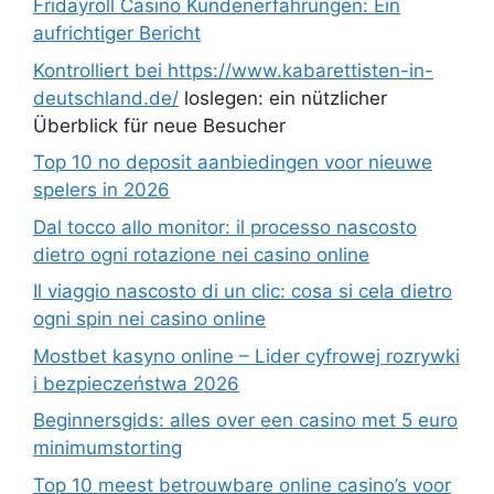
Fridayroll Casino Kundenerfahrungen: Ein
aufrichtiger Bericht
Kontrolliert bei
https://www.kabarettisten-in-
deutschland.de/
loslegen: ein nützlicher
Überblick für neue Besucher
Top 10 no deposit aanbiedingen voor nieuwe
spelers in 2026
Dal tocco allo monitor: il processo nascosto
dietro ogni rotazione nei casino online
Il viaggio nascosto di un clic: cosa si cela dietro
ogni spin nei casino online
Mostbet kasyno online – Lider cyfrowej rozrywki
i bezpieczeństwa 2026
Beginnersgids: alles over een casino met 5 euro
minimumstorting
Top 10 meest betrouwbare online casino’s voor