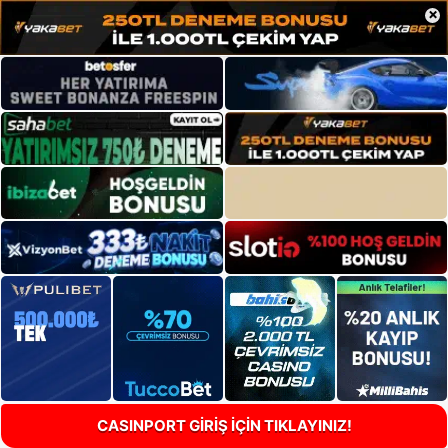
×
CASINPORT GİRİŞ İÇİN TIKLAYINIZ!