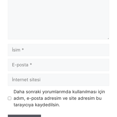
İsim
E-
posta
İnternet
sitesi
Daha sonraki yorumlarımda kullanılması için
adım, e-posta adresim ve site adresim bu
tarayıcıya kaydedilsin.