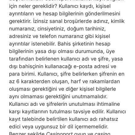
için neler gereklidir? Kullanıcı kaydı, kişisel
ayrıntıların ve hesap bilgilerinin gönderilmesini
gerektirir. İzinsiz sanal broşürlerde adınız, kimlik
numaranız, cinsiyetiniz, doğum tarihiniz,
adresiniz ve telefon numaranız gibi kişisel
ayrıntılar istenebilir. Bahis şirketinin hesap
bilgilerinin yasa dışı olması durumunda, üye
tarafından belirlenen kullanıcı adı ve şifre, yasa
dışı bahisçinin kullanacağı e-posta adresi ve
para birimi. Kullanıcı, şifre belirlerken şifrenin en
az 6 karakterden oluşan, harf ve rakamlardan
oluşması gerektiğini ve diğer kişisel bilgilerle
aynı olmaması gerektiğini unutmamalıdır.
Kullanıcı adı ve şifrelerin unutulması ihtimaline
karşı kayıtlarının tutulması tavsiye edilir. Kullanıcı
kayıt talebinde belirtilen kullanıcı adı rahatsız
edici veya uygunsuz bir dil içermemelidir.
Benzer şekilde
Casinoport oyun ve casino