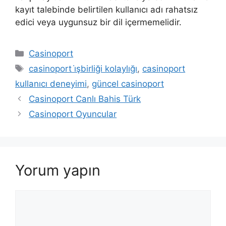
kayıt talebinde belirtilen kullanıcı adı rahatsız
edici veya uygunsuz bir dil içermemelidir.
Kategoriler
Casinoport
Etiketler
casinoport i̇şbirliği kolaylığı
,
casinoport
kullanıcı deneyimi
,
güncel casinoport
Casinoport Canlı Bahis Türk
Casinoport Oyuncular
Yorum yapın
Yorum