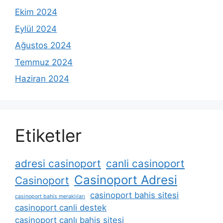
Ekim 2024
Eylül 2024
Ağustos 2024
Temmuz 2024
Haziran 2024
Etiketler
adresi casinoport
canli casinoport
Casinoport Adresi
Casinoport
casinoport bahis sitesi
casinoport bahis meraklıları
casinoport canli destek
casinoport canlı bahis sitesi