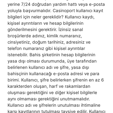
yerine 7/24 doğrudan yardım hattı veya e-posta
yoluyla başvurmalıdır. Casinoport kullanıcı kayıt
bilgileri için neler gereklidir? Kullanıcı kaydı,
kişisel ayrıntıların ve hesap bilgilerinin
gönderilmesini gerektirir. İzinsiz sanal
broşürlerde adınız, kimlik numaranız,
cinsiyetiniz, doğum tarihiniz, adresiniz ve
telefon numaranız gibi kişisel ayrıntılar
istenebilir. Bahis şirketinin hesap bilgilerinin
yasa dışı olması durumunda, üye tarafından
belirlenen kullanıcı adı ve şifre, yasa dışı
bahisçinin kullanacağı e-posta adresi ve para
birimi. Kullanıcı, şifre belirlerken şifrenin en az 6
karakterden oluşan, harf ve rakamlardan
oluşması gerektiğini ve diğer kişisel bilgilerle
aynı olmaması gerektiğini unutmamalıdır.
Kullanıcı adı ve şifrelerin unutulması ihtimaline
karşı kayıtlarının tutulması tavsiye edilir. Kullanıcı