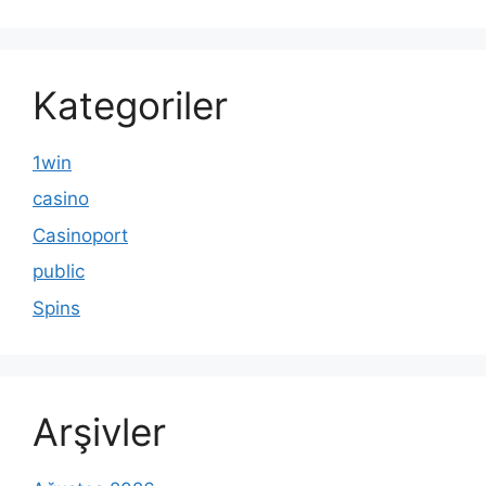
Kategoriler
1win
casino
Casinoport
public
Spins
Arşivler