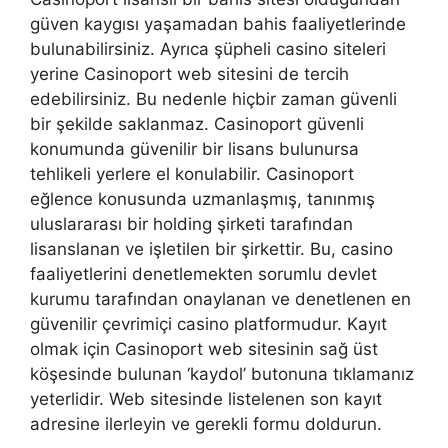
güven kaygısı yaşamadan bahis faaliyetlerinde
bulunabilirsiniz. Ayrıca şüpheli casino siteleri
yerine Casinoport web sitesini de tercih
edebilirsiniz. Bu nedenle hiçbir zaman güvenli
bir şekilde saklanmaz. Casinoport güvenli
konumunda güvenilir bir lisans bulunursa
tehlikeli yerlere el konulabilir. Casinoport
eğlence konusunda uzmanlaşmış, tanınmış
uluslararası bir holding şirketi tarafından
lisanslanan ve işletilen bir şirkettir. Bu, casino
faaliyetlerini denetlemekten sorumlu devlet
kurumu tarafından onaylanan ve denetlenen en
güvenilir çevrimiçi casino platformudur. Kayıt
olmak için Casinoport web sitesinin sağ üst
köşesinde bulunan ‘kaydol’ butonuna tıklamanız
yeterlidir. Web sitesinde listelenen son kayıt
adresine ilerleyin ve gerekli formu doldurun.