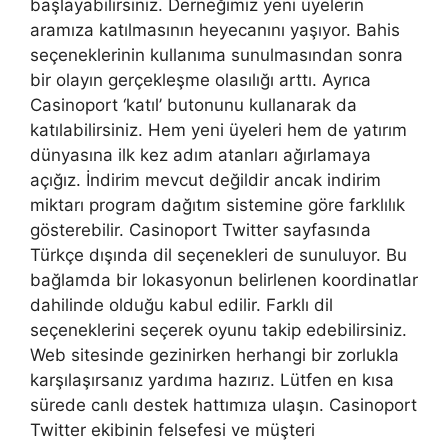
başlayabilirsiniz. Derneğimiz yeni üyelerin
aramıza katılmasının heyecanını yaşıyor. Bahis
seçeneklerinin kullanıma sunulmasından sonra
bir olayın gerçekleşme olasılığı arttı. Ayrıca
Casinoport ‘katıl’ butonunu kullanarak da
katılabilirsiniz. Hem yeni üyeleri hem de yatırım
dünyasına ilk kez adım atanları ağırlamaya
açığız. İndirim mevcut değildir ancak indirim
miktarı program dağıtım sistemine göre farklılık
gösterebilir. Casinoport Twitter sayfasında
Türkçe dışında dil seçenekleri de sunuluyor. Bu
bağlamda bir lokasyonun belirlenen koordinatlar
dahilinde olduğu kabul edilir. Farklı dil
seçeneklerini seçerek oyunu takip edebilirsiniz.
Web sitesinde gezinirken herhangi bir zorlukla
karşılaşırsanız yardıma hazırız. Lütfen en kısa
sürede canlı destek hattımıza ulaşın. Casinoport
Twitter ekibinin felsefesi ve müşteri