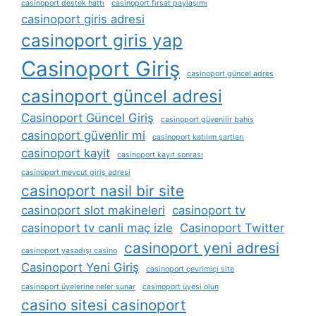
casinoport destek hattı
casinoport fırsat paylaşımı
casinoport giris adresi
casinoport giris yap
Casinoport Giriş
casinoport güncel adres
casinoport güncel adresi
Casinoport Güncel Giriş
casinoport güvenilir bahis
casinoport güvenlir mi
casinoport katılım şartları
casinoport kayit
casinoport kayıt sonrası
casinoport mevcut giriş adresi
casinoport nasil bir site
casinoport slot makineleri
casinoport tv
casinoport tv canli maç izle
Casinoport Twitter
casinoport yeni adresi
casinoport yasadışı casino
Casinoport Yeni Giriş
casinoport çevrimiçi site
casinoport üyelerine neler sunar
casinoport üyesi olun
casino sitesi casinoport