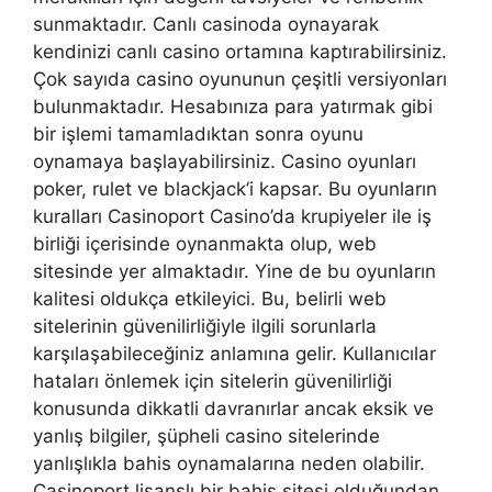
sunmaktadır. Canlı casinoda oynayarak
kendinizi canlı casino ortamına kaptırabilirsiniz.
Çok sayıda casino oyununun çeşitli versiyonları
bulunmaktadır. Hesabınıza para yatırmak gibi
bir işlemi tamamladıktan sonra oyunu
oynamaya başlayabilirsiniz. Casino oyunları
poker, rulet ve blackjack’i kapsar. Bu oyunların
kuralları Casinoport Casino’da krupiyeler ile iş
birliği içerisinde oynanmakta olup, web
sitesinde yer almaktadır. Yine de bu oyunların
kalitesi oldukça etkileyici. Bu, belirli web
sitelerinin güvenilirliğiyle ilgili sorunlarla
karşılaşabileceğiniz anlamına gelir. Kullanıcılar
hataları önlemek için sitelerin güvenilirliği
konusunda dikkatli davranırlar ancak eksik ve
yanlış bilgiler, şüpheli casino sitelerinde
yanlışlıkla bahis oynamalarına neden olabilir.
Casinoport lisanslı bir bahis sitesi olduğundan